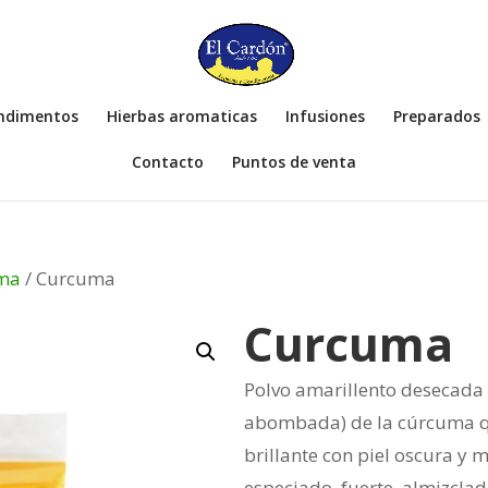
ondimentos
Hierbas aromaticas
Infusiones
Preparados
Contacto
Puntos de venta
ma
/ Curcuma
Curcuma
Polvo amarillento desecada 
abombada) de la cúrcuma que
brillante con piel oscura y 
especiado, fuerte, almizcla