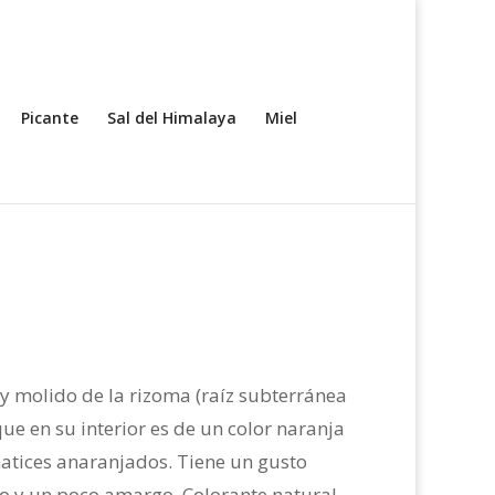
Picante
Sal del Himalaya
Miel
y molido de la rizoma (raíz subterránea
 en su interior es de un color naranja
matices anaranjados. Tiene un gusto
do y un poco amargo. Colorante natural